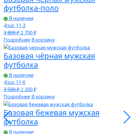
500 ₽.
футболка-поло
В наличии
Код: 11-3
Первоначальная
Текущая
3 800
₽
2 700
₽
цена
цена:
Подробнее
В корзину
составляла
2
Базовая чёрная мужская
3
700 ₽.
800 ₽.
футболка
В наличии
Код: 11-6
Первоначальная
Текущая
3 500
₽
2 200
₽
цена
цена:
Подробнее
В корзину
составляла
2
Базовая бежевая мужская
3
200 ₽.
500 ₽.
футболка
В наличии