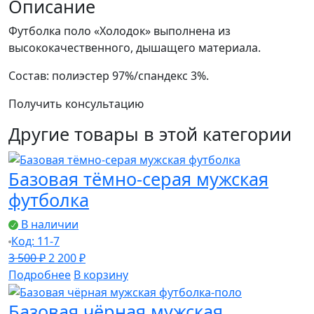
мужская
Описание
футболка-
Футболка поло «Холодок» выполнена из
поло
высококачественного, дышащего материала.
Состав: полиэстер 97%/спандекс 3%.
Получить консультацию
Другие товары в этой категории
Базовая тёмно-серая мужская
футболка
В наличии
Код: 11-7
Первоначальная
Текущая
3 500
₽
2 200
₽
цена
цена:
Подробнее
В корзину
составляла
2
Базовая чёрная мужская
3
200 ₽.