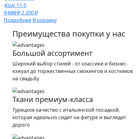
Код: 11-5
Первоначальная
Текущая
3 500
₽
2 200
₽
цена
цена:
Подробнее
В корзину
составляла
2
Преимущества покупки у нас
3
200 ₽.
500 ₽.
Большой ассортимент
Широкий выбор стилей - от классики и бизнес-
кэжуал до торжественных смокингов и костюмов
на свадьбу
Ткани премиум-класса
Турецкое качество c итальянской посадкой,
которая идеально сидит на фигуре и выглядит
дорого