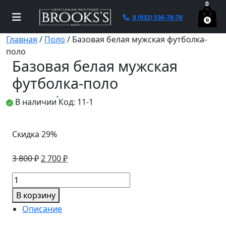
0
8 (932) 536-78-78
Главная
/
Поло
/ Базовая белая мужская футболка-
поло
Базовая белая мужская
футболка-поло
В наличии
Код: 11-1
Скидка 29%
Первоначальная
Текущая
3 800
₽
2 700
₽
цена
цена:
Количество
составляла
2
товара
3
700 ₽.
В корзину
Базовая
800 ₽.
Описание
белая