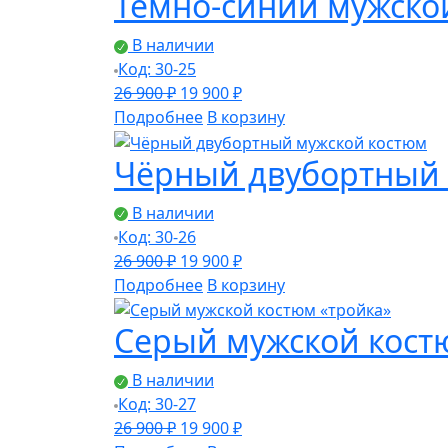
Тёмно-синий мужско
900 ₽.
В наличии
Код: 30-25
Первоначальная
Текущая
26 900
₽
19 900
₽
цена
цена:
Подробнее
В корзину
составляла
19
Чёрный двубортный 
26
900 ₽.
900 ₽.
В наличии
Код: 30-26
Первоначальная
Текущая
26 900
₽
19 900
₽
цена
цена:
Подробнее
В корзину
составляла
19
Серый мужской кост
26
900 ₽.
900 ₽.
В наличии
Код: 30-27
Первоначальная
Текущая
26 900
₽
19 900
₽