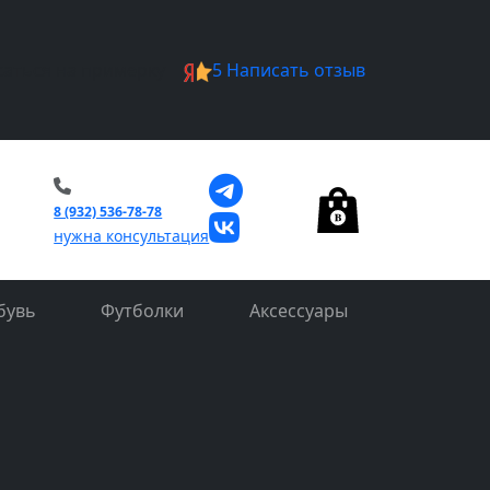
саться на примерку
5
Написать отзыв
0
8 (932) 536-78-78
нужна консультация
бувь
Футболки
Аксессуары