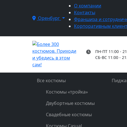
О компании
Контакты
Оренбург
Франшиза и сотруднич
Корпоративным клиен
ПН-ПТ 11:00 - 21
СБ-ВС 11:00 - 21
Все костюмы
Пиджа
Костюмы «тройка»
Двубортные костюмы
Свадебные костюмы
Костюмы Casual