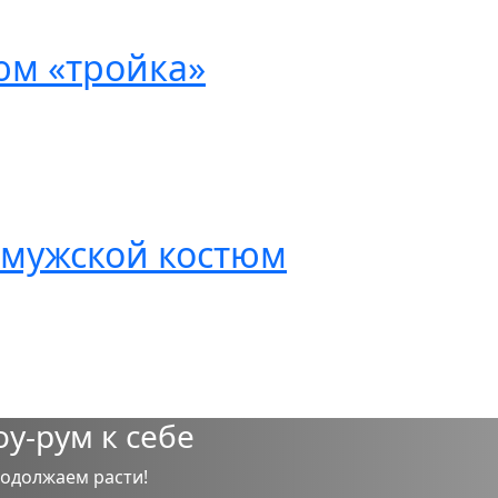
юм «тройка»
мужской костюм
-рум к себе
родолжаем расти!