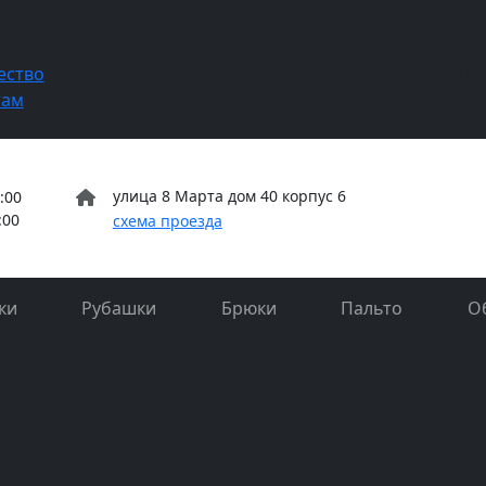
Запи
ество
там
улица 8 Марта дом 40 корпус 6
:00
:00
схема проезда
ки
Рубашки
Брюки
Пальто
О