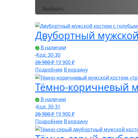
Выбрать
Двубортный мужской
В наличии
Код: 30-30
26 900
₽
19 900
₽
Подробнее
В корзину
Тёмно-коричневый м
В наличии
Код: 30-31
Первоначальная
Текущая
26 900
₽
19 900
₽
цена
цена:
Подробнее
В корзину
составляла
19
26
900 ₽.