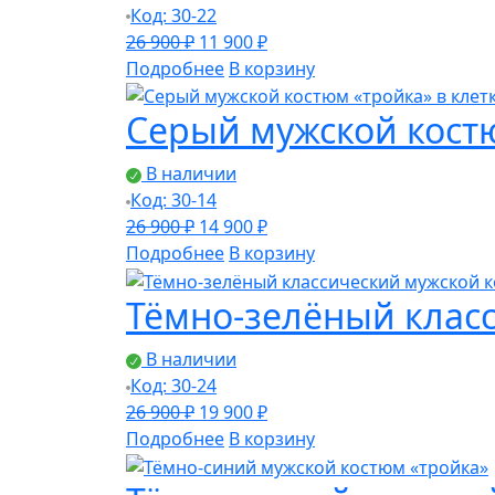
Код: 30-22
Первоначальная
Текущая
26 900
₽
11 900
₽
цена
цена:
Подробнее
В корзину
составляла
11
Серый мужской костю
26
900 ₽.
900 ₽.
В наличии
Код: 30-14
Первоначальная
Текущая
26 900
₽
14 900
₽
цена
цена:
Подробнее
В корзину
составляла
14
Тёмно-зелёный клас
26
900 ₽.
900 ₽.
В наличии
Код: 30-24
Первоначальная
Текущая
26 900
₽
19 900
₽
цена
цена:
Подробнее
В корзину
составляла
19
26
900 ₽.