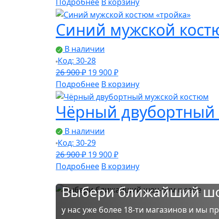
цена
цена:
Подробнее
В корзину
составляла
19
Синий мужской кост
26
900 ₽.
900 ₽.
В наличии
Код: 30-28
Первоначальная
Текущая
26 900
₽
19 900
₽
цена
цена:
Подробнее
В корзину
составляла
19
Чёрный двубортный 
26
900 ₽.
900 ₽.
В наличии
Код: 30-29
Первоначальная
Текущая
26 900
₽
19 900
₽
цена
цена:
Подробнее
В корзину
составляла
19
Выбери ближайший шоу
26
900 ₽.
900 ₽.
у нас уже более 18-ти магазинов и мы п