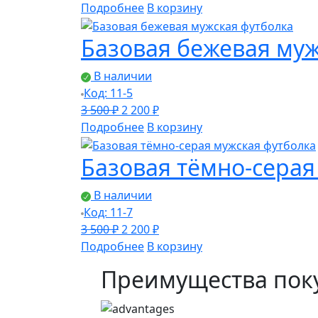
цена
цена:
Подробнее
В корзину
составляла
2
Базовая бежевая муж
3
200 ₽.
500 ₽.
В наличии
Код: 11-5
Первоначальная
Текущая
3 500
₽
2 200
₽
цена
цена:
Подробнее
В корзину
составляла
2
Базовая тёмно-серая
3
200 ₽.
500 ₽.
В наличии
Код: 11-7
Первоначальная
Текущая
3 500
₽
2 200
₽
цена
цена:
Подробнее
В корзину
составляла
2
Преимущества поку
3
200 ₽.
500 ₽.