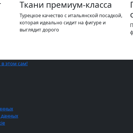
т
Ткани премиум-класса
и
Турецкое качество c итальянской посадкой,
которая идеально сидит на фигуре и
П
выглядит дорого
ф
анных
 данных
ie