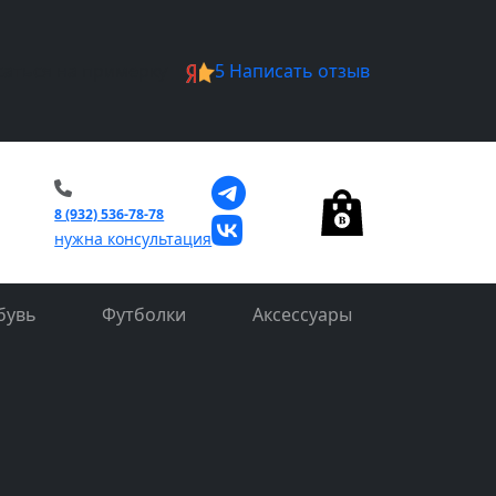
саться на примерку
5
Написать отзыв
0
8 (932) 536-78-78
нужна консультация
бувь
Футболки
Аксессуары