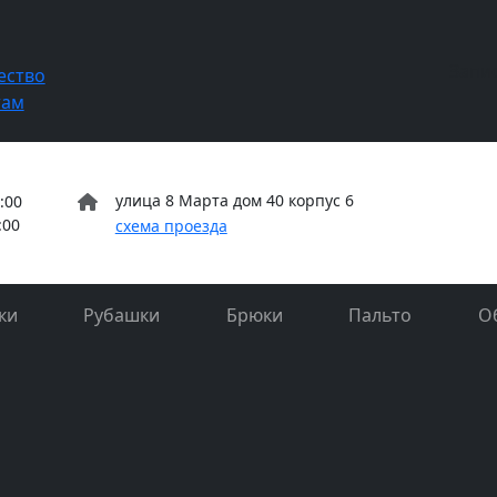
Запи
ество
там
улица 8 Марта дом 40 корпус 6
:00
:00
схема проезда
ки
Рубашки
Брюки
Пальто
О