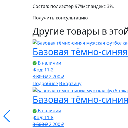
Состав: полиэстер 97%/спандекс 3%.
Получить консультацию
Другие товары в это
Базовая тёмно-синяя
В наличии
Код: 11-2
Первоначальная
Текущая
3 800
₽
2 700
₽
цена
цена:
Подробнее
В корзину
составляла
2
Базовая тёмно-синия
3
700 ₽.
800 ₽.
В наличии
Код: 11-8
Первоначальная
Текущая
3 500
₽
2 200
₽