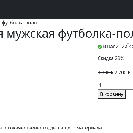
я футболка-поло
я мужская футболка-по
В наличии
К
Скидка 29%
Первон
Т
3 800
₽
2 700
₽
цена
ц
Количество
составл
2
товара
3
7
В корзину
Базовая
800 ₽.
бежевая
мужская
футболка-
поло
высококачественного, дышащего материала.