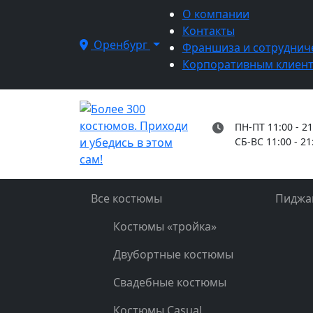
О компании
Контакты
Оренбург
Франшиза и сотруднич
Корпоративным клиен
ПН-ПТ 11:00 - 21
СБ-ВС 11:00 - 21
Все костюмы
Пиджа
Костюмы «тройка»
Двубортные костюмы
Свадебные костюмы
Костюмы Casual