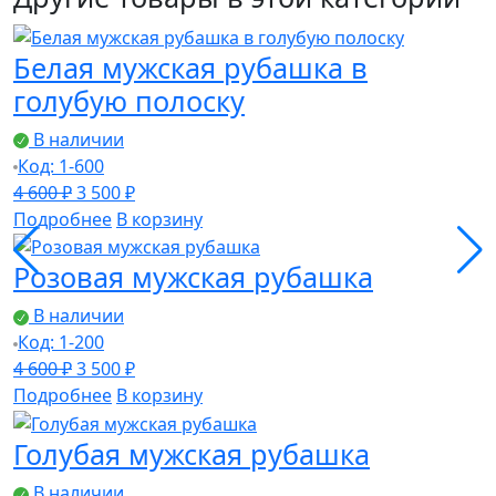
Белая мужская рубашка в
голубую полоску
В наличии
Код: 1-600
Первоначальная
Текущая
4 600
₽
3 500
₽
цена
цена:
Подробнее
В корзину
составляла
3
Розовая мужская рубашка
4
500 ₽.
600 ₽.
В наличии
Код: 1-200
Первоначальная
Текущая
4 600
₽
3 500
₽
цена
цена:
Подробнее
В корзину
составляла
3
Голубая мужская рубашка
4
500 ₽.
600 ₽.
В наличии