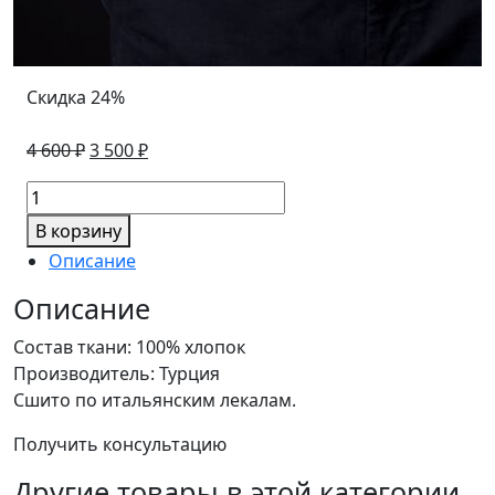
Скидка 24%
Первоначальная
Текущая
4 600
₽
3 500
₽
цена
цена:
Количество
составляла
3
товара
4
500 ₽.
В корзину
Чёрная
600 ₽.
Описание
мужская
рубашка
Описание
Состав ткани: 100% хлопок
Производитель: Турция
Сшито по итальянским лекалам.
Получить консультацию
Другие товары в этой категории