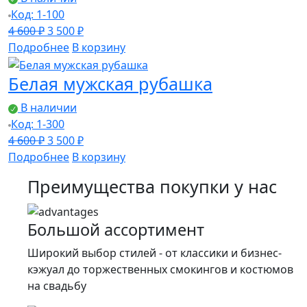
Код: 1-100
Первоначальная
Текущая
4 600
₽
3 500
₽
цена
цена:
Подробнее
В корзину
составляла
3
Белая мужская рубашка
4
500 ₽.
600 ₽.
В наличии
Код: 1-300
Первоначальная
Текущая
4 600
₽
3 500
₽
цена
цена:
Подробнее
В корзину
составляла
3
Преимущества покупки у нас
4
500 ₽.
600 ₽.
Большой ассортимент
Широкий выбор стилей - от классики и бизнес-
кэжуал до торжественных смокингов и костюмов
на свадьбу