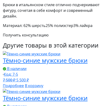
Брюки в итальянском стиле отлично подчеркивают
фигуру, сочетая в себе комфорт и современный
дизайн.
Материал: 62% шерсть25% полиэстер3% лайкра
Получить консультацию
Другие товары в этой категории
Тёмно-синие мужские брюки
В наличии
Код: 7-5
Первоначальная
Текущая
7 500
₽
5 500
₽
цена
цена:
Подробнее
В корзину
составляла
5
Тёмно-синие мужские брюки
7
500 ₽.
500 ₽.