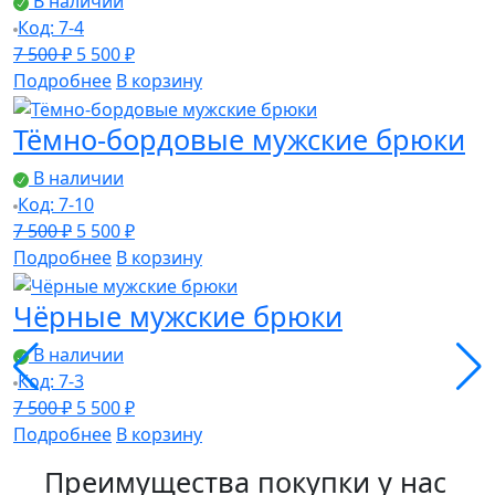
В наличии
Код: 7-4
Первоначальная
Текущая
7 500
₽
5 500
₽
цена
цена:
Подробнее
В корзину
составляла
5
Тёмно-бордовые мужские брюки
7
500 ₽.
500 ₽.
В наличии
Код: 7-10
Первоначальная
Текущая
7 500
₽
5 500
₽
цена
цена:
Подробнее
В корзину
составляла
5
Чёрные мужские брюки
7
500 ₽.
500 ₽.
В наличии
Код: 7-3
Первоначальная
Текущая
7 500
₽
5 500
₽
цена
цена:
Подробнее
В корзину
составляла
5
Преимущества покупки у нас
7
500 ₽.