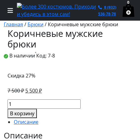
0
8 (932)
536-78-78
Главная
/
Брюки
/ Коричневые мужские брюки
Коричневые мужские
брюки
В наличии
Код: 7-8
Скидка 27%
Первоначальная
Текущая
7 500
₽
5 500
₽
цена
цена:
Количество
составляла
5
товара
7
500 ₽.
В корзину
Коричневые
500 ₽.
Описание
мужские
брюки
Описание