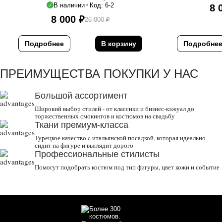
В наличии
Код: 6-2
8 
8 000
₽
26 000
₽
Первоначальная
Текущая
цена
цена:
составляла
8
Подробнее
В корзину
Подробне
26
000 ₽.
000 ₽.
ПРЕИМУЩЕСТВА ПОКУПКИ У НАС
Большой ассортимент
Широкий выбор стилей - от классики и бизнес-кэжуал до
торжественных смокингов и костюмов на свадьбу
Ткани премиум-класса
Турецкое качество c итальянской посадкой, которая идеально
сидит на фигуре и выглядит дорого
Профессиональные стилисты
Помогут подобрать костюм под тип фигуры, цвет кожи и событие