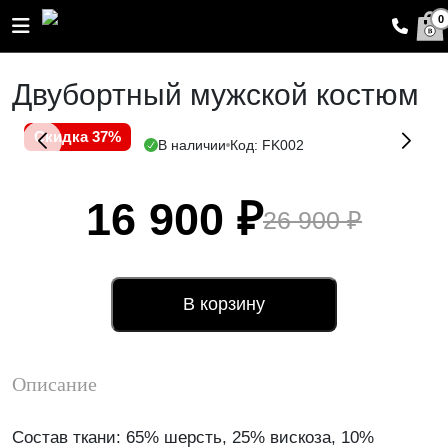
0
Двубортный мужской костюм
Скидка 37%
В наличии
Код: FK002
16 900
₽
26 900
₽
Первоначальная
Текущая
цена
цена:
составляла
16
26
900 ₽.
900 ₽.
В корзину
Описание
Состав ткани: 65% шерсть, 25% вискоза, 10%